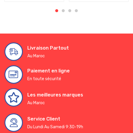
Livraison Partout
Au Maroc
Paiement en ligne
En toute sécurité
Les meilleures marques
Au Maroc
Service Client
Du Lundi Au Samedi 9:30-19h