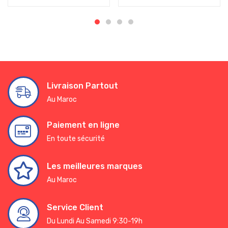
Livraison Partout
Au Maroc
Paiement en ligne
En toute sécurité
Les meilleures marques
Au Maroc
Service Client
Du Lundi Au Samedi 9:30-19h