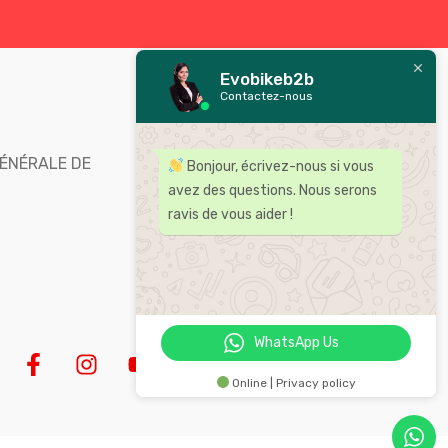
Evobikeb2b
Contactez-nous
Bienvenue chez Evobike,
distributeur leader des
ÉNÉRALE DE
Bonjour, écrivez-nous si vous
accessoires et pièces pour moto
avez des questions. Nous serons
au Maroc .
ravis de vous aider !
WhatsApp Us
Online | Privacy policy