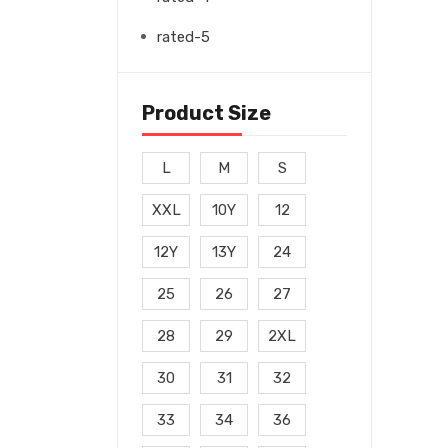
rated-5
Product Size
L
M
S
XXL
10Y
12
12Y
13Y
24
25
26
27
28
29
2XL
30
31
32
33
34
36