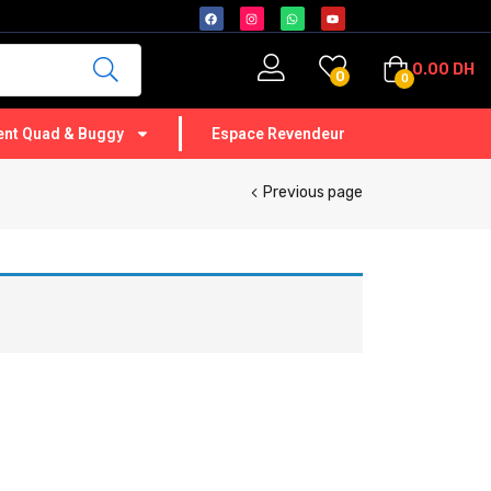
0.00
DH
0
0
nt Quad & Buggy
Espace Revendeur
Previous page