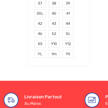
37
38
39
3XL
40
41
42
43
44
46
52
XL
XS
Y10
Y12
YL
Ym
YS
Livraison Partout
P
Au Maroc
E