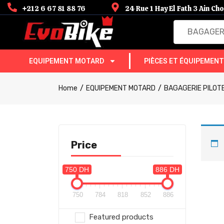
+212 6 67 81 88 76
24 Rue 1 Hay El Fath 3 Ain C
BAGAGERIE
EQUIPEMENT MOTARD
PIÈCES ET ÉQUIPEMEN
Home
EQUIPEMENT MOTARD
BAGAGERIE PILOT
Price
750 DH
886 DH
750
784
818
852
886
Featured products