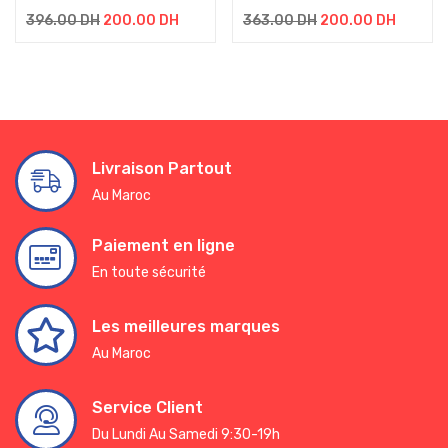
396.00
DH
200.00
DH
363.00
DH
200.00
DH
Livraison Partout
Au Maroc
Paiement en ligne
En toute sécurité
Les meilleures marques
Au Maroc
Service Client
Du Lundi Au Samedi 9:30-19h