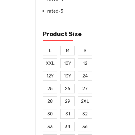
rated-5
Product Size
L
M
S
XXL
10Y
12
12Y
13Y
24
25
26
27
28
29
2XL
30
31
32
33
34
36