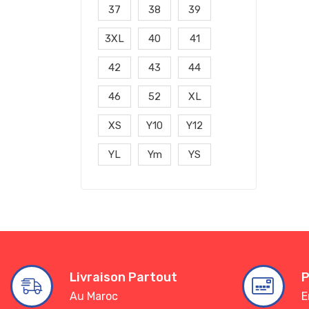
37
38
39
3XL
40
41
42
43
44
46
52
XL
XS
Y10
Y12
YL
Ym
YS
Livraison Partout
P
Au Maroc
E