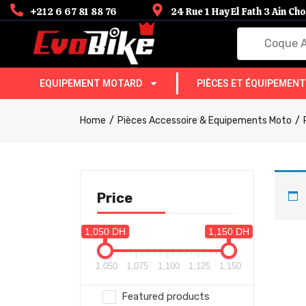
+212 6 67 81 88 76
24 Rue 1 Hay El Fath 3 Ain C
Coque Arr
EQUIPEMENT MOTARD
PIÈCES ET ÉQUIPEMEN
Home
Pièces Accessoire & Equipements Moto
Price
1,050 DH
1,150 DH
1,050
1,075
1,100
1,125
1,150
Featured products