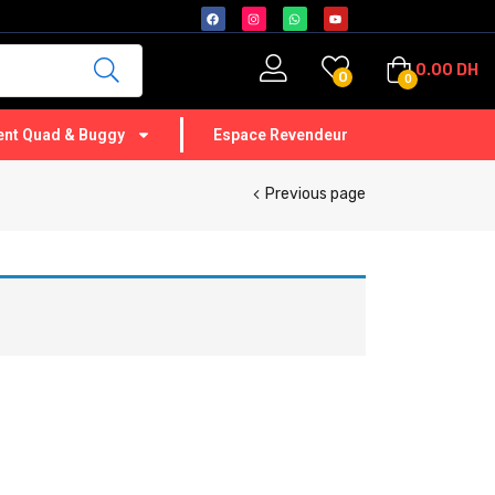
0.00
DH
0
0
nt Quad & Buggy
Espace Revendeur
Previous page