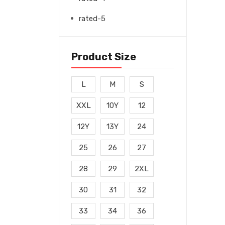
rated-5
Product Size
L
M
S
XXL
10Y
12
12Y
13Y
24
25
26
27
28
29
2XL
30
31
32
33
34
36