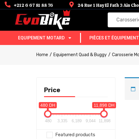
+212 6 67 81 88 76
24 Rue 1 Hay El Fath 3 Ain C
Carosserie
EQUIPEMENT MOTARD
PIÈCES ET ÉQUIPEMEN
Home
Equipement Quad & Buggy
Carosserie M
Price
480 DH
11,898 DH
480
3,335
6,189
9,044
11,898
Featured products