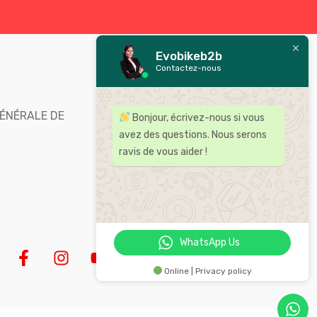
Evobikeb2b
Contactez-nous
Bienvenue chez Evobike,
distributeur leader des
ÉNÉRALE DE
Bonjour, écrivez-nous si vous
accessoires et pièces pour moto
avez des questions. Nous serons
au Maroc .
ravis de vous aider !
WhatsApp Us
Online | Privacy policy