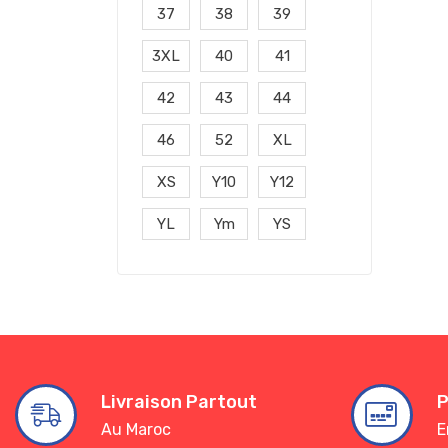
37
38
39
3XL
40
41
42
43
44
46
52
XL
XS
Y10
Y12
YL
Ym
YS
Livraison Partout
P
Au Maroc
E