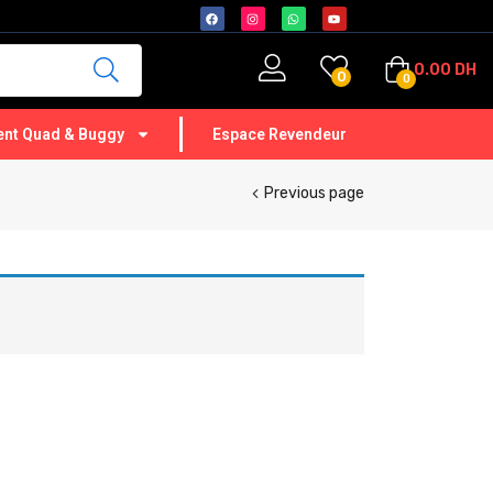
0.00
DH
0
0
nt Quad & Buggy
Espace Revendeur
Previous page