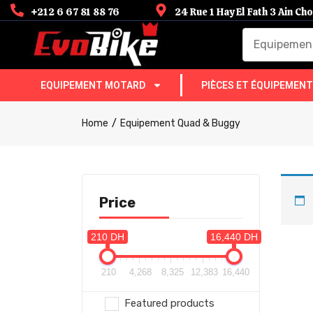
+212 6 67 81 88 76
24 Rue 1 Hay El Fath 3 Ain C
Equipemen
EQUIPEMENT MOTARD
PIÈCES ET ÉQUIPEMEN
Home
Equipement Quad & Buggy
Price
210 DH
16,440 DH
210
4,268
8,325
12,383
16,440
Featured products