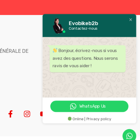
Evobikeb2b
Contactez-nous
Bienvenue chez Evobike,
distributeur leader des
ÉNÉRALE DE
Bonjour, écrivez-nous si vous
accessoires et pièces pour moto
avez des questions. Nous serons
au Maroc .
ravis de vous aider !
WhatsApp Us
Online | Privacy policy