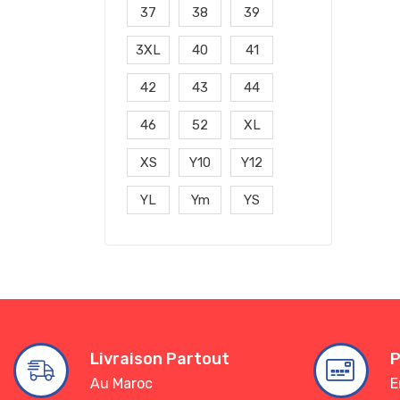
37
38
39
3XL
40
41
42
43
44
46
52
XL
XS
Y10
Y12
YL
Ym
YS
Livraison Partout
P
Au Maroc
E