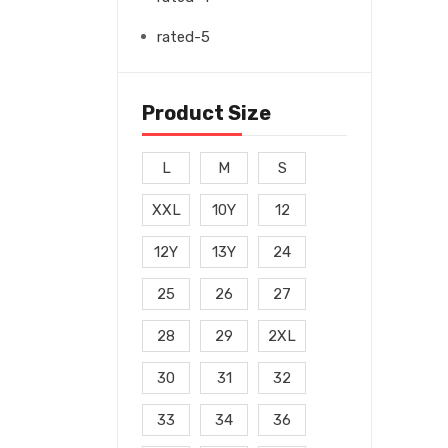
rated-5
Product Size
L
M
S
XXL
10Y
12
12Y
13Y
24
25
26
27
28
29
2XL
30
31
32
33
34
36