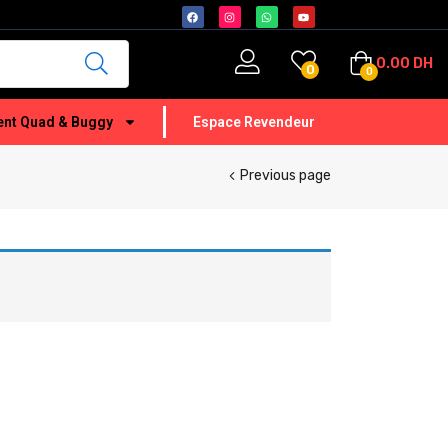
0.00
DH
0
0
nt Quad & Buggy
Espace Revendeur
Previous page