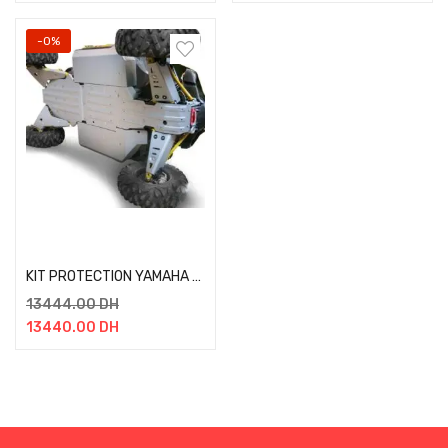
-0%
Add to cart
KIT PROTECTION YAMAHA YXZ 1000R
13444.00
DH
13440.00
DH