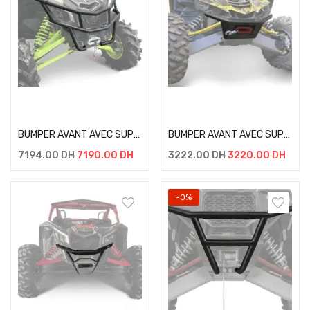
Add to cart
Add to cart
BUMPER AVANT AVEC SUPPORT DE TREUIL MAVERICK X3 + KIT DE FIXATION
BUMPER AVANT AVEC SUPPORT DE TREUIL YAMAHA YXZ 1000R + KIT DE FIXATION
7194.00
DH
7190.00
DH
3222.00
DH
3220.00
DH
-0%