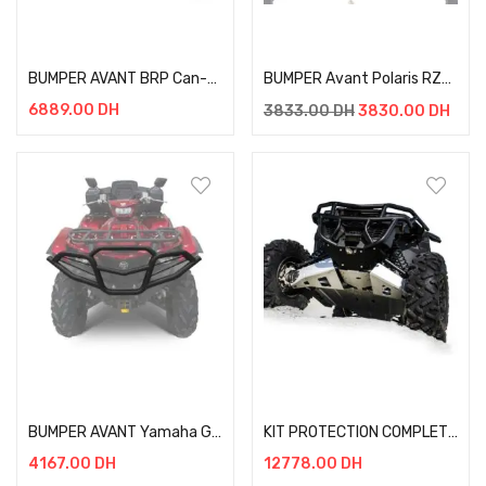
Add to cart
Add to cart
BUMPER AVANT BRP Can-Am Maverick X3 / X3 MAX + KIT FIXATION
BUMPER Avant Polaris RZR 1000 + KIT DE FIXATION
6889.00
DH
3833.00
DH
3830.00
DH
Add to cart
Add to cart
BUMPER AVANT Yamaha Grizzly 700 / Kodiak 700 (2019-)+ KIT DE FIXATION
KIT PROTECTION COMPLET Maverick X3 Turbo R, X DS Turbo R, X RS Turbo R (2016-)
4167.00
DH
12778.00
DH