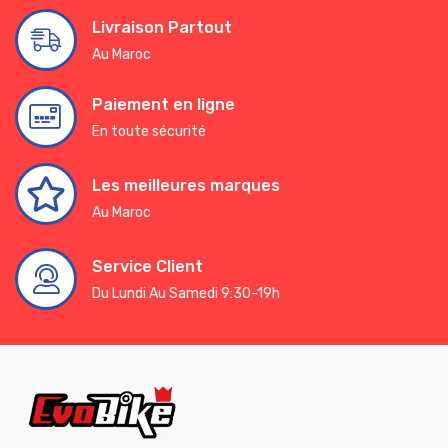
Livraison Partout
Au Maroc
Paiement en ligne
En toute sécurité
Les meilleures marques
Au Maroc
Service Client
Du Lundi Au Samedi 9:30-19h