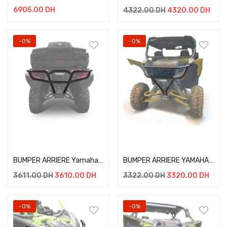
6905.00
DH
4322.00
DH
4320.00
DH
-0%
-0%
Add to cart
Add to cart
BUMPER ARRIERE Yamaha Grizzly 700 (2019-) + KIT DE FIXATION
BUMPER ARRIERE YAMAHA YXZ 1000R
3611.00
DH
3610.00
DH
3322.00
DH
3320.00
DH
-0%
-0%