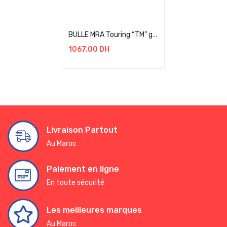
Add to cart
BULLE MRA Touring “TM” gris fumé, ABE BMW F 850 GS / RALLYE BJ 2021+
1067.00
DH
Livraison Partout
Au Maroc
Paiement en ligne
En toute sécurité
Les meilleures marques
Au Maroc