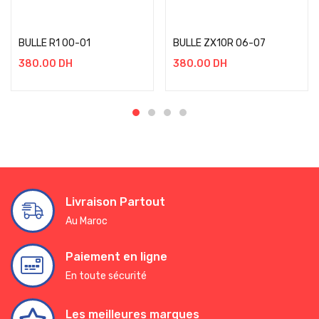
Add to cart
Add to cart
BULLE R1 00-01
BULLE ZX10R 06-07
380.00
DH
380.00
DH
Livraison Partout
Au Maroc
Paiement en ligne
En toute sécurité
Les meilleures marques