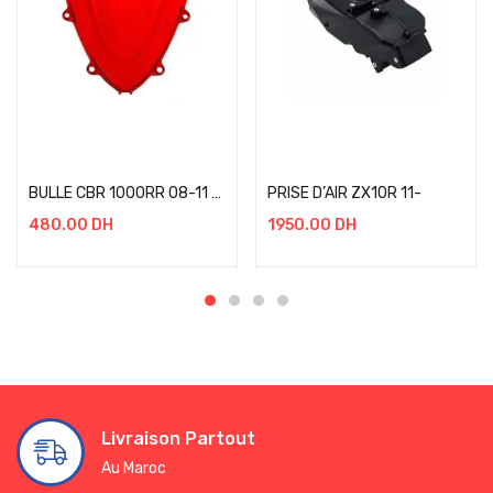
Add to cart
Add to cart
BULLE CBR 1000RR 08-11 ROUGE
PRISE D’AIR ZX10R 11-
480.00
DH
1950.00
DH
Livraison Partout
Au Maroc