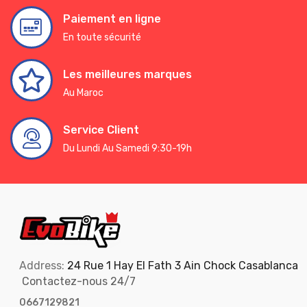
Paiement en ligne
En toute sécurité
Les meilleures marques
Au Maroc
Service Client
Du Lundi Au Samedi 9:30-19h
Address:
24 Rue 1 Hay El Fath 3 Ain Chock Casablanca
Contactez-nous 24/7
0667129821