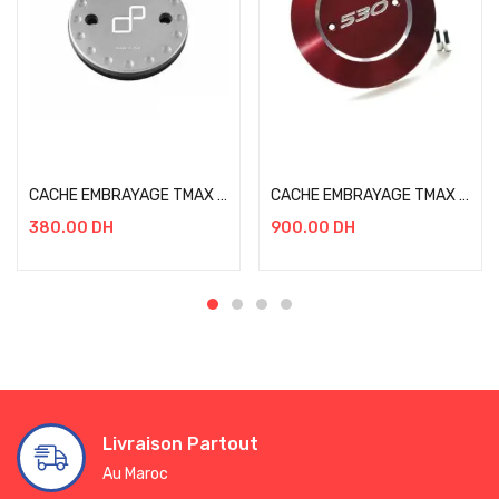
Add to cart
Add to cart
CACHE EMBRAYAGE TMAX 530 LIGHTECH GRIS
CACHE EMBRAYAGE TMAX 530 DX/SX ROUGE
380.00
DH
900.00
DH
Livraison Partout
Au Maroc