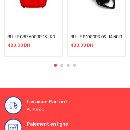
Add to cart
Add to cart
BULLE CBR 600RR 13- ROUGE
BULLE S1000RR 09-14 NOIR
480.00
DH
480.00
DH
Livraison Partout
Au Maroc
Paiement en ligne