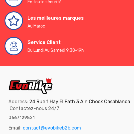
En toute sécurité
Les meilleures marques
Au Maroc
Service Client
Du Lundi Au Samedi 9:30-19h
Address:
24 Rue 1 Hay El Fath 3 Ain Chock Casablanca
Contactez-nous 24/7
0667129821
Email:
contact@evobikeb2b.com