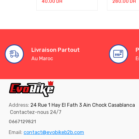
40.00
DH
280.00
DH
Livraison Partout
P
Au Maroc
E
Address:
24 Rue 1 Hay El Fath 3 Ain Chock Casablanca
Contactez-nous 24/7
0667129821
Email:
contact@evobikeb2b.com