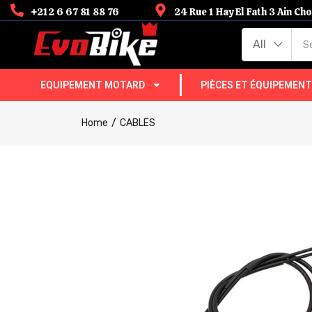
+212 6 67 81 88 76
24 Rue 1 Hay El Fath 3 Ain C
All
EQUIPEMENT MOTARD
PIÈCES ET ÉQUIPEMEN
Home
CABLES