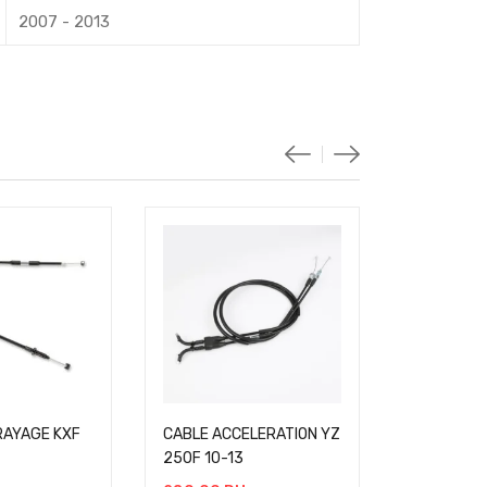
2007 - 2013
RAYAGE KXF
CABLE ACCELERATION YZ
CABLE EM
250F 10-13
250 11-16