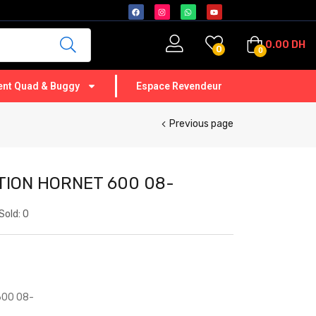
0.00
DH
0
0
nt Quad & Buggy
Espace Revendeur
Previous page
ION HORNET 600 08-
Sold:
0
600 08-