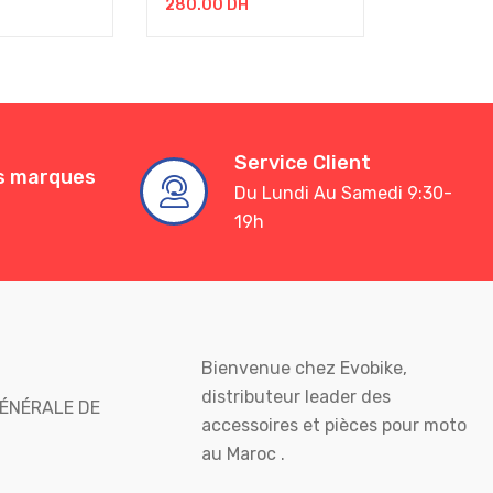
280.00
DH
250.00
D
Service Client
es marques
Du Lundi Au Samedi 9:30-
19h
Bienvenue chez Evobike,
distributeur leader des
ÉNÉRALE DE
accessoires et pièces pour moto
au Maroc .