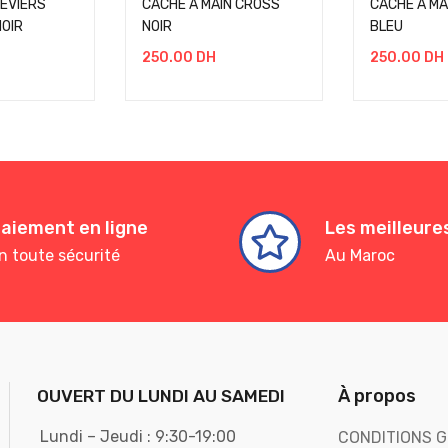
EVIERS
CACHE A MAIN CROSS
CACHE A MA
OIR
NOIR
BLEU
250.00
DH
250.00
DH
aiement en ligne
Les meilleur
n toute sécurité
Au Maroc
À propos
OUVERT DU LUNDI AU SAMEDI
Lundi – Jeudi : 9:30-19:00
CONDITIONS G