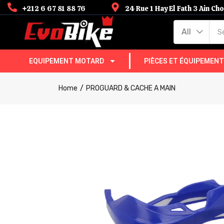
+212 6 67 81 88 76
24 Rue 1 Hay El Fath 3 Ain C
All
EQUIPEMENT MOTARD
PIÈCES ET ÉQUIPEMEN
Home
PROGUARD & CACHE A MAIN