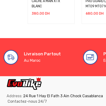
CACHE A MAIN XTX
PRO GUARD L
BLANC
MT09 MT07 N
380.00
DH
680.00
DH
Livraison Partout
P
Au Maroc
E
Address:
24 Rue 1 Hay El Fath 3 Ain Chock Casablanca
Contactez-nous 24/7