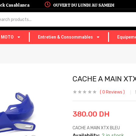
hock Casablanca
OUVERT DU LUNDI AU SAMEDI
T MOTO
Entretien & Consommables
Equipeme
CACHE A MAIN XT
0
Reviews
380.00
DH
CACHE A MAIN XTX BLEU
Availability:
2 in stock