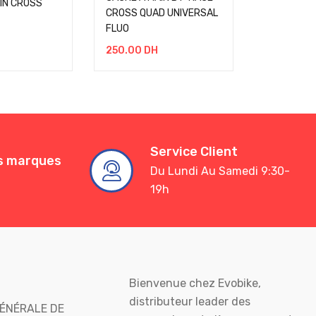
IN CROSS
CROSS QUAD UNIVERSAL
FLUO
250.00
DH
Service Client
es marques
Du Lundi Au Samedi 9:30-
19h
Bienvenue chez Evobike,
distributeur leader des
ÉNÉRALE DE