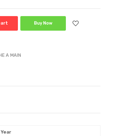
cart
Buy Now
E A MAIN
Year