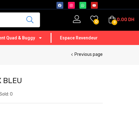
0.00
DH
0
0
nt Quad & Buggy
Espace Revendeur
Previous page
X BLEU
Sold:
0