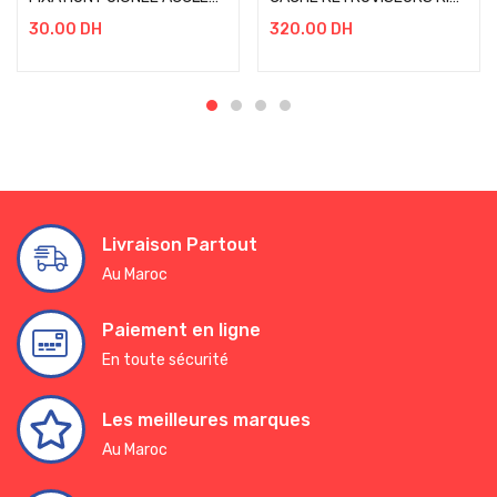
30.00
DH
320.00
DH
Livraison Partout
Au Maroc
Paiement en ligne
En toute sécurité
Les meilleures marques
Au Maroc