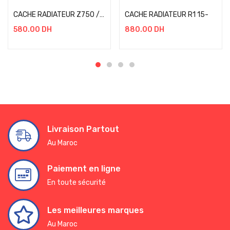
CACHE RADIATEUR Z750 / Z1000 / Z800 NOIR
CACHE RADIATEUR R1 15-
580.00
DH
880.00
DH
Livraison Partout
Au Maroc
Paiement en ligne
En toute sécurité
Les meilleures marques
Au Maroc