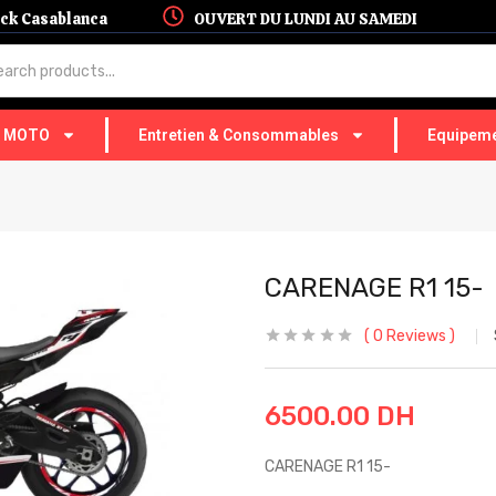
hock Casablanca
OUVERT DU LUNDI AU SAMEDI
T MOTO
Entretien & Consommables
Equipeme
CARENAGE R1 15-
0
Reviews
6500.00
DH
CARENAGE R1 15-