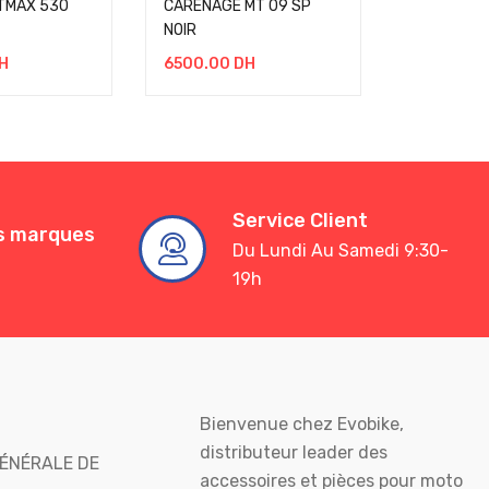
TMAX 530
CARENAGE MT 09 SP
CARENAGE
NOIR
6000.00
H
6500.00
DH
Service Client
es marques
Du Lundi Au Samedi 9:30-
19h
Bienvenue chez Evobike,
distributeur leader des
ÉNÉRALE DE
accessoires et pièces pour moto