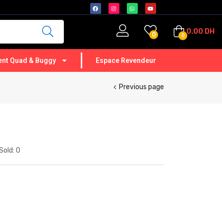
0.00
DH
0
0
nt Quad & Buggy
Espace Revendeur
Previous page
Sold:
0