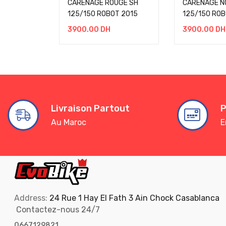
CARENAGE ROUGE SH
CARENAGE NO
125/150 ROBOT 2015
125/150 ROB
3900.00
DH
3900.00
DH
Livraison Partout
P
Au Maroc
E
Address:
24 Rue 1 Hay El Fath 3 Ain Chock Casablanca
Contactez-nous 24/7
0667129821