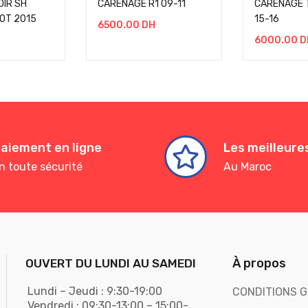
IR SH
CARENAGE R1 09-11
CARENAGE 
OT 2015
15-16
6500.00
DH
6000.00
D
aiement en ligne
Les meilleur
n toute sécurité
Au Maroc
À propos
OUVERT DU LUNDI AU SAMEDI
Lundi – Jeudi : 9:30-19:00
CONDITIONS G
Vendredi : 09:30-13:00 – 15:00-