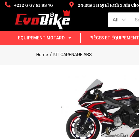
+212 6 67 81 88 76
24 Rue 1 Hay El Fath 3 Ain C
All
EQUIPEMENT MOTARD
PIÈCES ET ÉQUIPEMEN
Home
KIT CARENAGE ABS