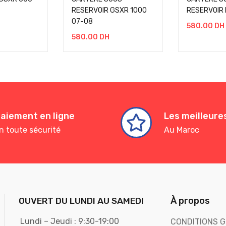
RESERVOIR GSXR 1000
RESERVOIR 
07-08
580.00
DH
580.00
DH
aiement en ligne
Les meilleur
n toute sécurité
Au Maroc
À propos
OUVERT DU LUNDI AU SAMEDI
Lundi – Jeudi : 9:30-19:00
CONDITIONS G