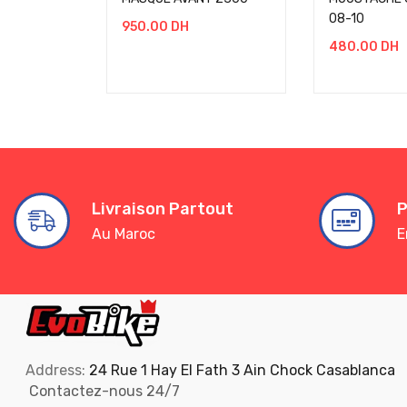
08-10
950.00
DH
480.00
DH
Livraison Partout
P
Au Maroc
E
Address:
24 Rue 1 Hay El Fath 3 Ain Chock Casablanca
Contactez-nous 24/7