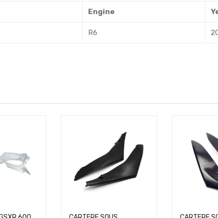
Engine
Y
R6
2
GSXR 600
CARTERE SOUS
CARTERE S