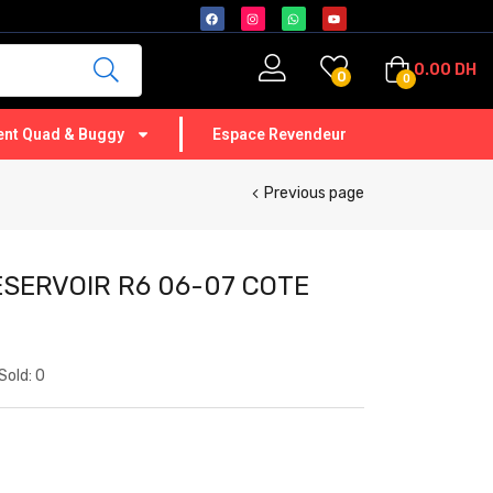
0.00
DH
0
0
nt Quad & Buggy
Espace Revendeur
Previous page
SERVOIR R6 06-07 COTE
Sold:
0