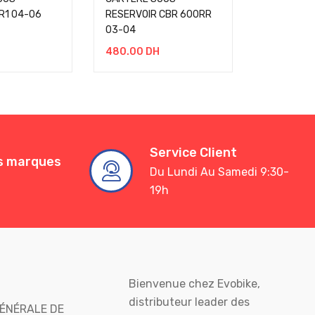
R1 04-06
RESERVOIR CBR 600RR
RESERVOI
03-04
08-10
480.00
DH
580.00
D
Service Client
es marques
Du Lundi Au Samedi 9:30-
19h
Bienvenue chez Evobike,
distributeur leader des
ÉNÉRALE DE