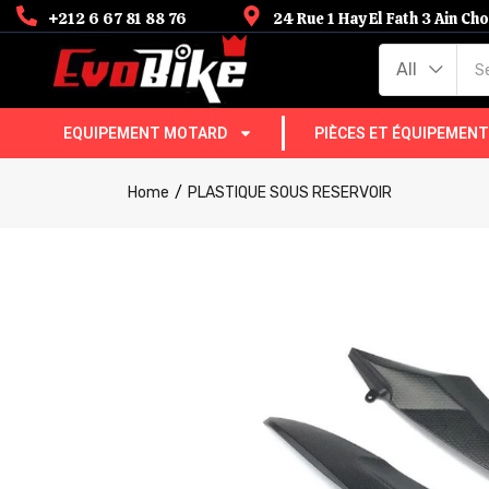
+212 6 67 81 88 76
24 Rue 1 Hay El Fath 3 Ain C
All
EQUIPEMENT MOTARD
PIÈCES ET ÉQUIPEMEN
Home
PLASTIQUE SOUS RESERVOIR