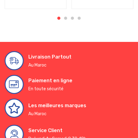
Livraison Partout
Au Maroc
Paiement en ligne
En toute sécurité
Les meilleures marques
Au Maroc
Service Client