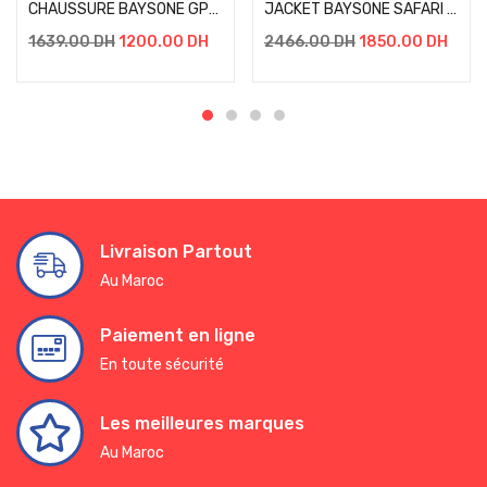
CHAUSSURE BAYSONE GPX NOIR/GRIS
JACKET BAYSONE SAFARI 2.0 NOIR/ROUGE/BLEU
1639.00
DH
1200.00
DH
2466.00
DH
1850.00
DH
Livraison Partout
Au Maroc
Paiement en ligne
En toute sécurité
Les meilleures marques
Au Maroc