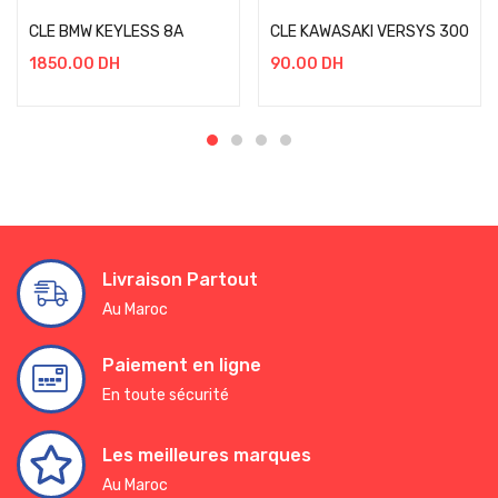
CLE BMW KEYLESS 8A
CLE KAWASAKI VERSYS 300
1850.00
DH
90.00
DH
Livraison Partout
Au Maroc
Paiement en ligne
En toute sécurité
Les meilleures marques
Au Maroc