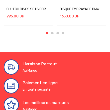
CLUTCH DISCS SETS FOR KAWASAKI Z(SERIES)-ZX6R(SERIES)
DISQUE EMBRAYAGE BMW 1200/1250
995.00
DH
1650.00
DH
Livraison Partout
Au Maroc
Paiement en ligne
En toute sécurité
Les meilleures marques
Au Maroc