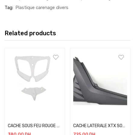
Tag:
Plastique carenage divers
Related products
Add to cart
Add to cart
CACHE SOUS FEU ROUGE GSXR 1000 09-15
CACHE LATERALE XTX SOUS SIEGE DROITE
380.00
DH
725.00
DH