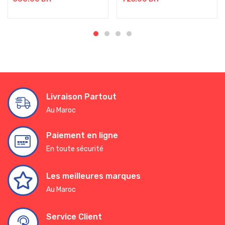
Livraison Partout
Au Maroc
Paiement en ligne
En toute sécurité
Les meilleures marques
Au Maroc
Service Client