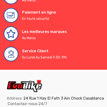
Au Maroc
Paiement en ligne
En toute sécurité
Les meilleures marques
Au Maroc
Service Client
Du Lundi Au Samedi 9:30-19h
Address:
24 Rue 1 Hay El Fath 3 Ain Chock Casablanca
Contactez-nous 24/7