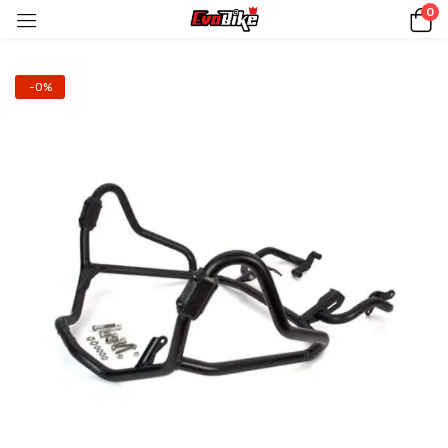
0
-0%