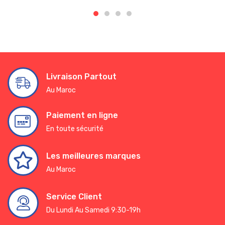
Livraison Partout
Au Maroc
Paiement en ligne
En toute sécurité
Les meilleures marques
Au Maroc
Service Client
Du Lundi Au Samedi 9:30-19h