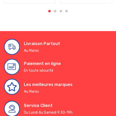
Livraison Partout
Au Maroc
Paiement en ligne
En toute sécurité
Les meilleures marques
Au Maroc
Service Client
Du Lundi Au Samedi 9:30-19h