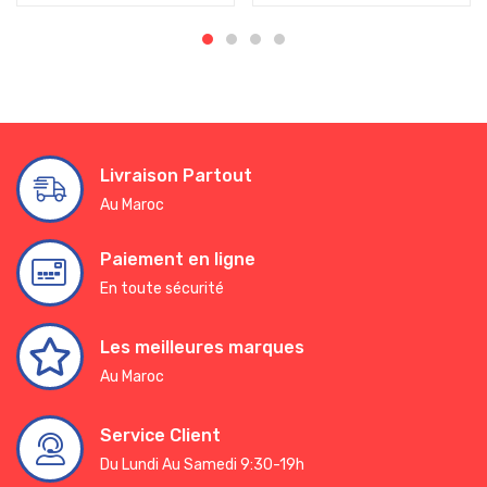
Livraison Partout
Au Maroc
Paiement en ligne
En toute sécurité
Les meilleures marques
Au Maroc
Service Client
Du Lundi Au Samedi 9:30-19h