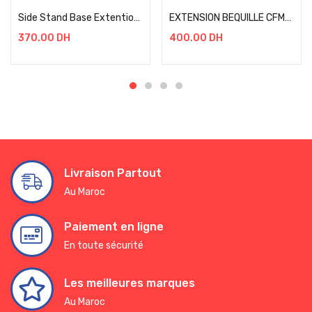
Side Stand Base Extention Brushed stainless steel /Black
EXTENSION BEQUILLE CFMOTO MT 450 GRIS NOIR
370.00
DH
400.00
DH
Livraison Partout
Au Maroc
Paiement en ligne
En toute sécurité
Les meilleures marques
Au Maroc