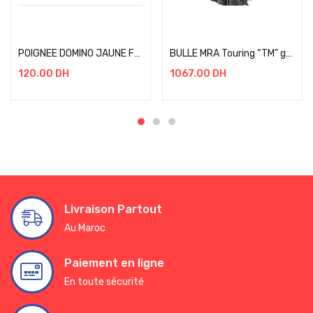
Select options
Add to cart
POIGNEE DOMINO JAUNE FLUO/ BLEU /ROUGE
BULLE MRA Touring “TM” gris fumé, ABE BMW F 850 GS / RALLYE BJ 2021+
120.00
DH
1067.00
DH
Livraison Partout
Au Maroc
Paiement en ligne
En toute sécurité