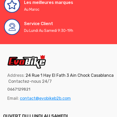
Les meilleures marques
Au Maroc
Service Client
Du Lundi Au Samedi 9:30-19h
Address:
24 Rue 1 Hay El Fath 3 Ain Chock Casablanca
Contactez-nous 24/7
0667129821
Email:
contact@evobikeb2b.com
OUVERT DU LUNDI AU SAMEDI