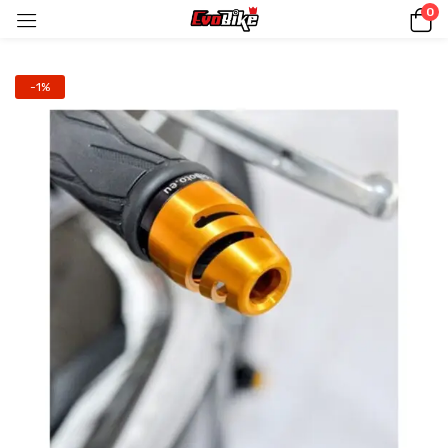
0
-1%