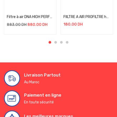
Add to cart
Add to cart
Filtre à air DNA HIGH PERFORMANCE
FIILTRE A AIR PROFILTRE honda CB1000F
180.00
DH
883.00
DH
880.00
DH
Livraison Partout
Au Maroc
Paiement en ligne
En toute sécurité
Les meilleures marques