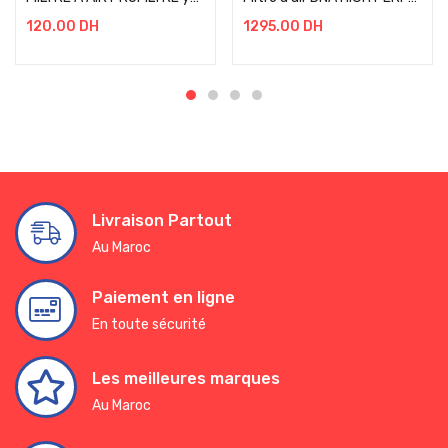
120.00
DH
1295.00
DH
Livraison Partout
Au Maroc
Paiement en ligne
En toute sécurité
Les meilleures marques
Au Maroc