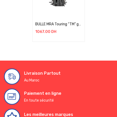
Add to cart
BULLE MRA Touring “TM” gris fumé, ABE BMW F 850 GS / RALLYE BJ 2021+
1067.00
DH
Livraison Partout
Au Maroc
Paiement en ligne
En toute sécurité
Les meilleures marques