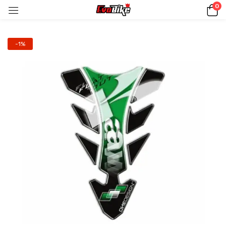
0
-1%