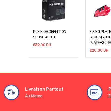
RCF HIGH DEFINITION
FIXING PLATE
SOUND AUDIO
SERIES(ADHE
PLATE+SCRE
539.00
DH
220.00
DH
Livraison Partout
P
Au Maroc
E