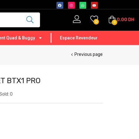
0.00
DH
0
0
nt Quad & Buggy
Espace Revendeur
Previous page
ET BTX1 PRO
Sold:
0