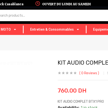
hock Casablanca
OUVERT DU LUNDI AU SAMEDI
T MOTO
Entretien & Consommables
Equipeme
KIT AUDIO COMPL
0
Reviews
760.00
DH
KIT AUDIO COMPLET BTX1 PRO
Availability:
1 in stock