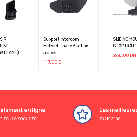
S R
Support intercom
SLIDING MO
SIVE
Midland – avec fixation
STOP LIGHT 
W CLAMP)
par vis
260.00
DH
117.00
DH
aiement en ligne
Les meilleur
n toute sécurité
Au Maroc