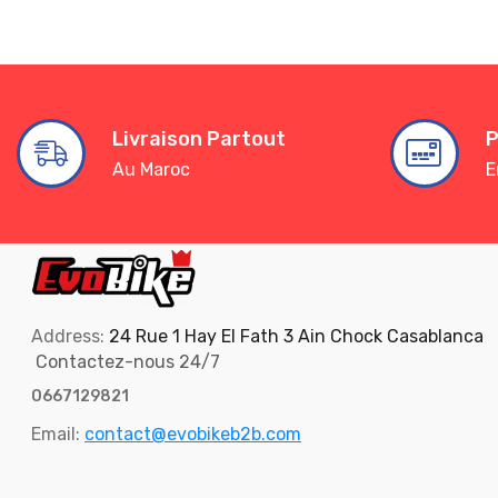
Livraison Partout
P
Au Maroc
E
Address:
24 Rue 1 Hay El Fath 3 Ain Chock Casablanca
Contactez-nous 24/7
0667129821
Email:
contact@evobikeb2b.com