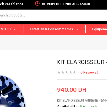
hock Casablanca
OUVERT DU LUNDI AU SAMEDI
T MOTO
Entretien & Consommables
Equipeme
KIT ELARGISSEUR
0
Reviews
940.00
DH
KIT ELARGISSEUR ARRIERE 45M
Availability:
5 in stock