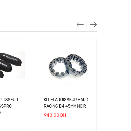
RTISSEUR
KIT ELARGISSEUR HARD
KIT ELARG
SSPRO
RACING B4 45MM NOIR
65MM YAM
9
700 NOIR
940.00
DH
1080.00