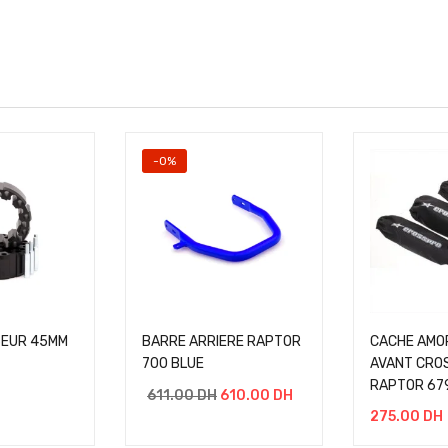
-0%
SEUR 45MM
BARRE ARRIERE RAPTOR
CACHE AMO
700 BLUE
AVANT CRO
RAPTOR 67
611.00
DH
610.00
DH
275.00
DH