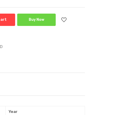
cart
Buy Now
AD
Year