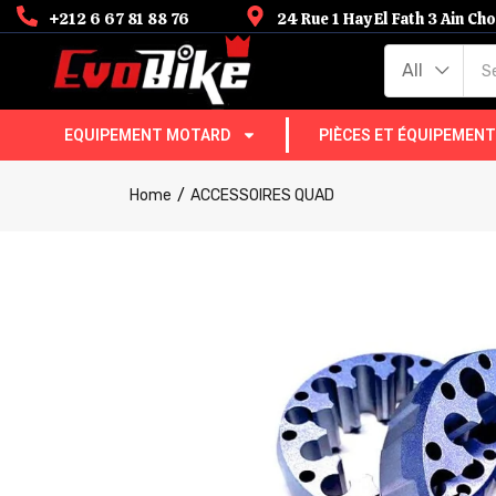
+212 6 67 81 88 76
24 Rue 1 Hay El Fath 3 Ain C
All
EQUIPEMENT MOTARD
PIÈCES ET ÉQUIPEMEN
Home
ACCESSOIRES QUAD