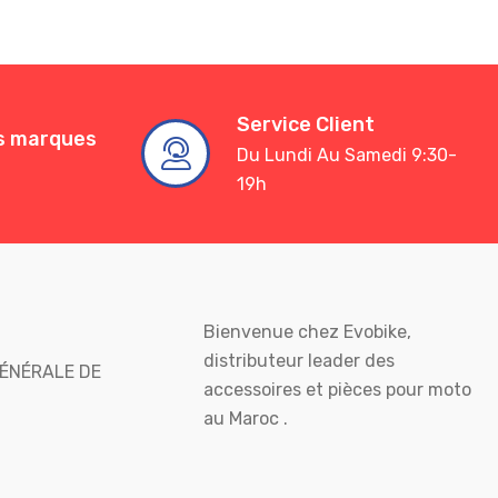
Service Client
es marques
Du Lundi Au Samedi 9:30-
19h
Bienvenue chez Evobike,
distributeur leader des
ÉNÉRALE DE
accessoires et pièces pour moto
au Maroc .