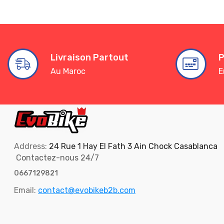
Livraison Partout
P
Au Maroc
E
Address:
24 Rue 1 Hay El Fath 3 Ain Chock Casablanca
Contactez-nous 24/7
0667129821
Email:
contact@evobikeb2b.com