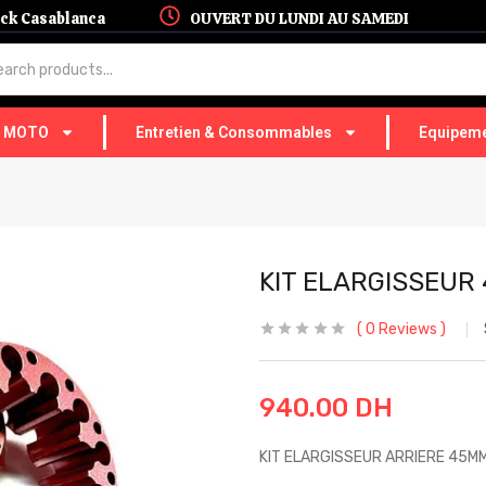
hock Casablanca
OUVERT DU LUNDI AU SAMEDI
T MOTO
Entretien & Consommables
Equipeme
KIT ELARGISSEUR
0
Reviews
940.00
DH
KIT ELARGISSEUR ARRIERE 45M