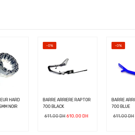
-0%
-0%
SEUR HARD
BARRE ARRIERE RAPTOR
BARRE ARR
5MM NOIR
700 BLACK
700 BLUE
611.00
DH
610.00
DH
611.00
DH