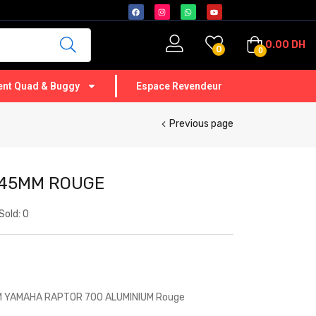
0.00
DH
0
0
nt Quad & Buggy
Espace Revendeur
Previous page
 45MM ROUGE
Sold:
0
M YAMAHA RAPTOR 700 ALUMINIUM Rouge