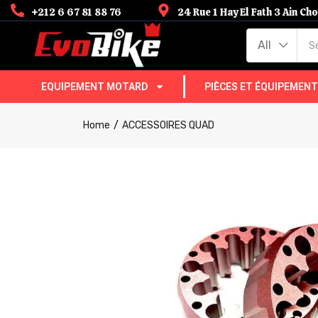
+212 6 67 81 88 76
24 Rue 1 Hay El Fath 3 Ain C
All
EQUIPEMENT MOTARD
PIÈCES ET ÉQUIPEMEN
Home
ACCESSOIRES QUAD