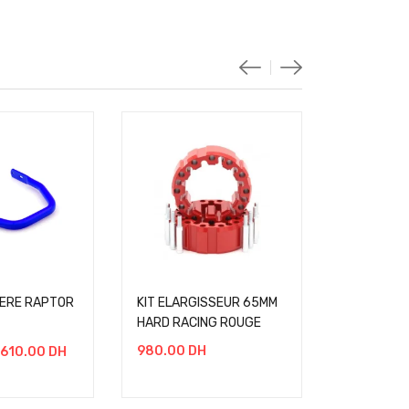
-1%
IERE RAPTOR
KIT ELARGISSEUR 65MM
UNIVERSA
HARD RACING ROUGE
VALISE QU
980.00
DH
610.00
DH
544.00
D