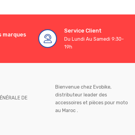
Service Client
es marques
Du Lundi Au Samedi 9:30-
19h
Bienvenue chez Evobike,
distributeur leader des
ÉNÉRALE DE
accessoires et pièces pour moto
au Maroc .