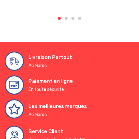
Livraison Partout
Au Maroc
Paiement en ligne
En toute sécurité
Les meilleures marques
Au Maroc
Service Client