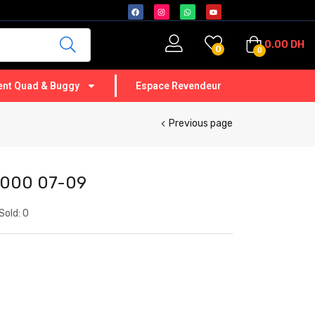
0.00
DH
0
0
nt Quad & Buggy
Espace Revendeur
Previous page
000 07-09
Sold:
0