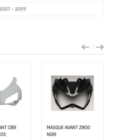
2007 - 2009
ANT CBR
MASQUE AVANT Z800
MASQUE A
-05
NOIR
1000RR 08