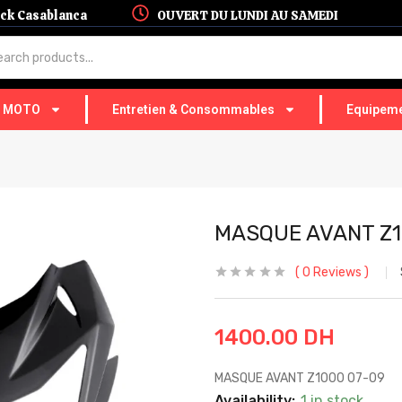
hock Casablanca
OUVERT DU LUNDI AU SAMEDI
T MOTO
Entretien & Consommables
Equipeme
MASQUE AVANT Z1
0
Reviews
1400.00
DH
MASQUE AVANT Z1000 07-09
Availability:
1 in stock