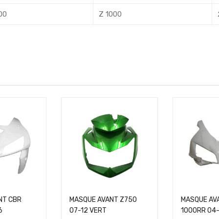
00
Z 1000
NT CBR
MASQUE AVANT Z750
MASQUE AV
6
07-12 VERT
1000RR 04