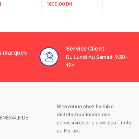
H
1600.00
DH
1350.00
Service Client
es marques
Du Lundi Au Samedi 9:30-
19h
Bienvenue chez Evobike,
distributeur leader des
ÉNÉRALE DE
accessoires et pièces pour moto
au Maroc .