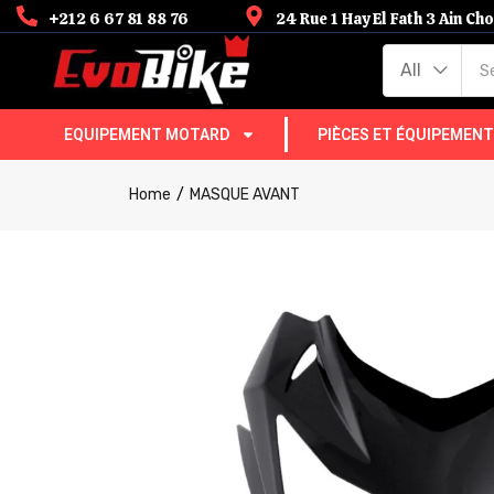
+212 6 67 81 88 76
24 Rue 1 Hay El Fath 3 Ain C
All
EQUIPEMENT MOTARD
PIÈCES ET ÉQUIPEMEN
Home
MASQUE AVANT