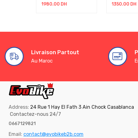
1980.00
DH
1350.00
DH
Livraison Partout
P
Au Maroc
E
Address:
24 Rue 1 Hay El Fath 3 Ain Chock Casablanca
Contactez-nous 24/7
0667129821
Email:
contact@evobikeb2b.com