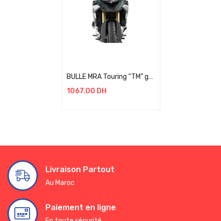
Add to cart
BULLE MRA Touring “TM” gris fumé, ABE BMW F 850 GS / RALLYE BJ 2021+
1067.00
DH
Livraison Partout
Au Maroc
Paiement en ligne
En toute sécurité