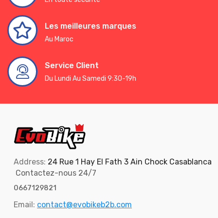
Les meilleures marques
Au Maroc
Service Client
Du Lundi Au Samedi 9:30-19h
Address:
24 Rue 1 Hay El Fath 3 Ain Chock Casablanca
Contactez-nous 24/7
0667129821
Email:
contact@evobikeb2b.com