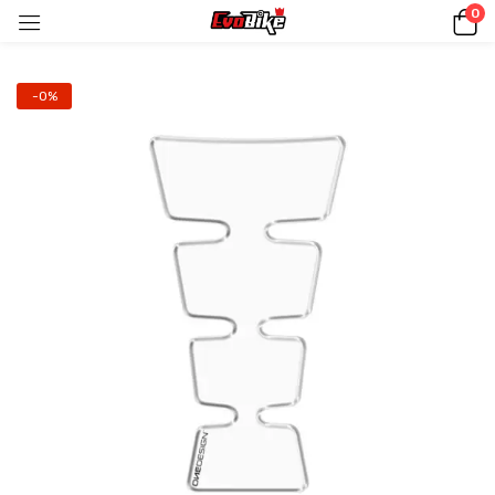
0
-0%