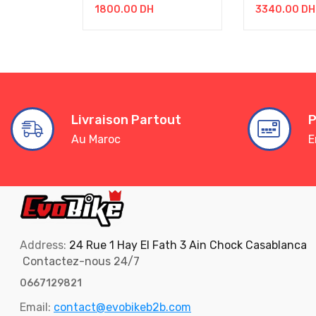
1800.00
DH
3340.00
DH
Livraison Partout
P
Au Maroc
E
Address:
24 Rue 1 Hay El Fath 3 Ain Chock Casablanca
Contactez-nous 24/7
0667129821
Email:
contact@evobikeb2b.com