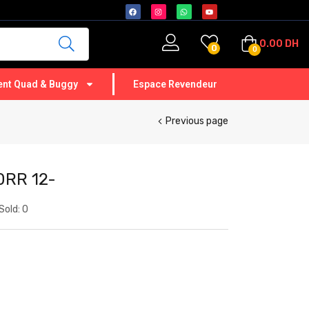
0.00
DH
0
0
nt Quad & Buggy
Espace Revendeur
Previous page
0RR 12-
Sold:
0