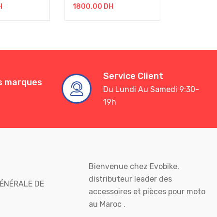
H
1800.00
DH
1600.00
Service Client
es marques
Du Lundi Au Samedi 9:30-
19h
Bienvenue chez Evobike,
distributeur leader des
ÉNÉRALE DE
accessoires et pièces pour moto
au Maroc .