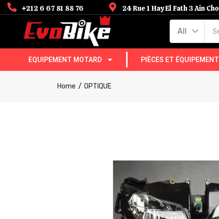
+212 6 67 81 88 76
24 Rue 1 Hay El Fath 3 Ain C
All
EQUIPEMENT MOTARD
PIÈCES ET ÉQUIPEMEN
Home
OPTIQUE