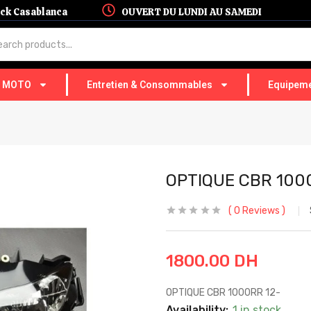
hock Casablanca
OUVERT DU LUNDI AU SAMEDI
T MOTO
Entretien & Consommables
Equipeme
OPTIQUE CBR 100
0
Reviews
1800.00
DH
OPTIQUE CBR 1000RR 12-
Availability:
1 in stock