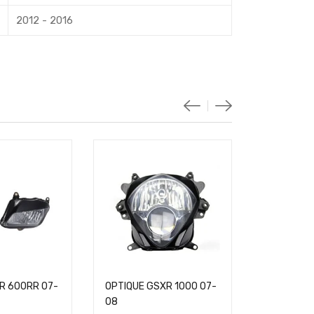
2012 - 2016
R 600RR 07-
OPTIQUE GSXR 1000 07-
OPTIQUE G
08
10