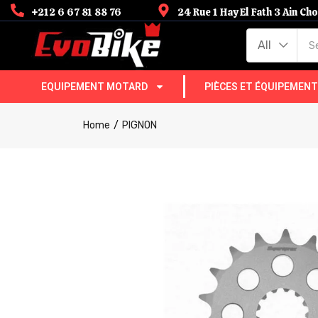
+212 6 67 81 88 76
24 Rue 1 Hay El Fath 3 Ain C
All
EQUIPEMENT MOTARD
PIÈCES ET ÉQUIPEMEN
Home
PIGNON