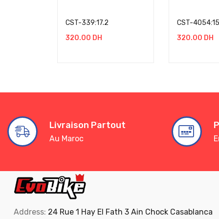
CST-339:17.2
CST-4054:15
320.00
DH
320.00
DH
Livraison Partout
P
Au Maroc
E
Address:
24 Rue 1 Hay El Fath 3 Ain Chock Casablanca