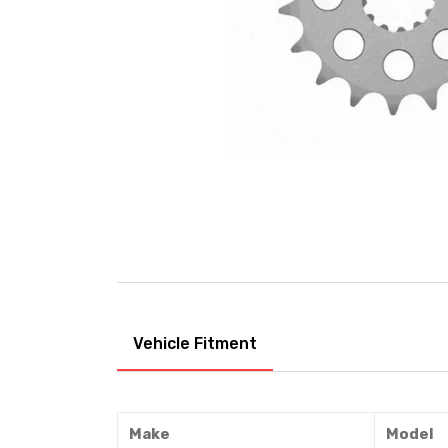
Vehicle Fitment
Make
Model