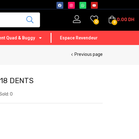
0.00
DH
0
0
nt Quad & Buggy
Espace Revendeur
Previous page
 18 DENTS
Sold:
0