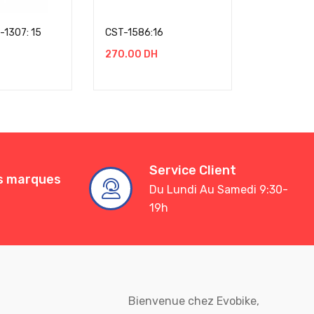
-1307: 15
CST-1586:16
CST-314:1
270.00
DH
270.00
D
Service Client
es marques
Du Lundi Au Samedi 9:30-
19h
Bienvenue chez Evobike,