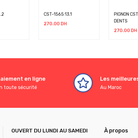
.2
CST-1565:13.1
PIGNON CST
DENTS
270.00
DH
270.00
DH
aiement en ligne
Les meilleur
n toute sécurité
Au Maroc
À propos
OUVERT DU LUNDI AU SAMEDI