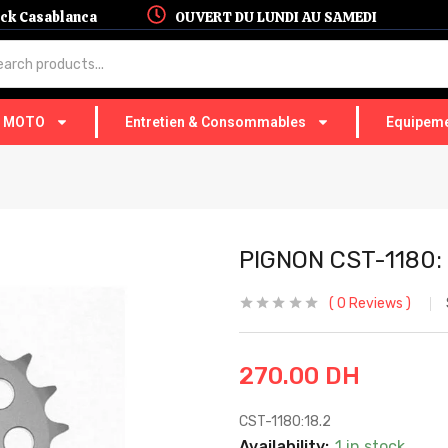
hock Casablanca
OUVERT DU LUNDI AU SAMEDI
T MOTO
Entretien & Consommables
Equipeme
PIGNON CST-1180:
0
Reviews
270.00
DH
CST-1180:18.2
Availability:
1 in stock