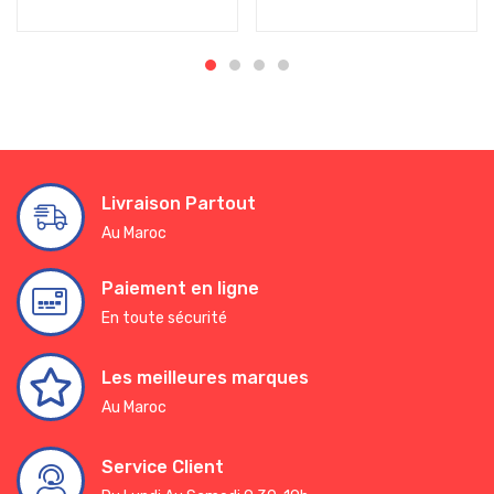
Livraison Partout
Au Maroc
Paiement en ligne
En toute sécurité
Les meilleures marques
Au Maroc
Service Client