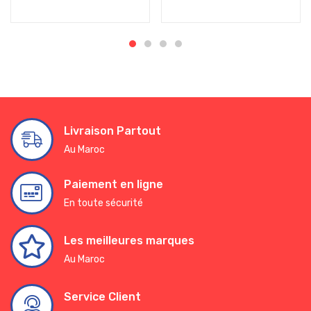
Livraison Partout
Au Maroc
Paiement en ligne
En toute sécurité
Les meilleures marques
Au Maroc
Service Client