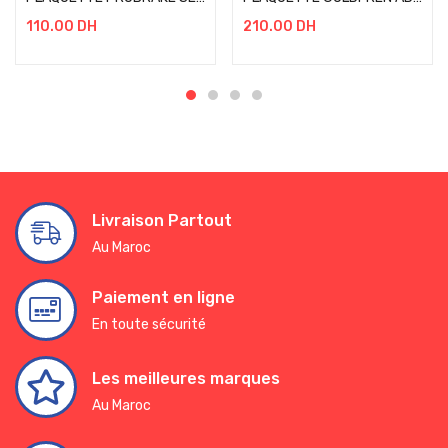
110.00
DH
210.00
DH
Livraison Partout
Au Maroc
Paiement en ligne
En toute sécurité
Les meilleures marques
Au Maroc