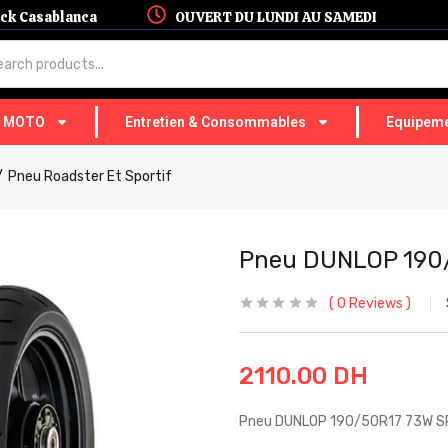
hock Casablanca
OUVERT DU LUNDI AU SAMEDI
T MOTO
Entretien & Consommables
Equipeme
Pneu Roadster Et Sportif
Pneu DUNLOP 190
0
Reviews
2110.00
DH
Pneu DUNLOP 190/50R17 73W S