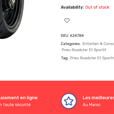
Availability:
Out of stock
SKU:
624784
Categories:
Entretien & Con
Pneu Roadster Et Sportif
Tag:
Pneu Roadster Et Sporti
aiement en ligne
Les meilleur
n toute sécurité
Au Maroc