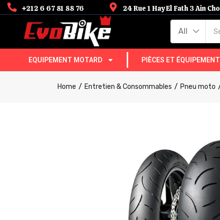
+212 6 67 81 88 76
24 Rue 1 Hay El Fath 3 Ain C
All
EQUIPEMENT MOTARD
PIÈCES ET ÉQUIPEMEN
Home
Entretien & Consommables
Pneu moto