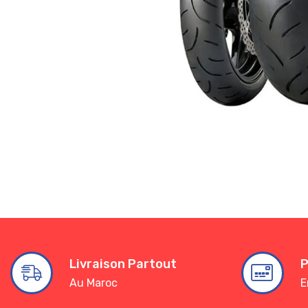
Livraison Partout
P
Au Maroc
E