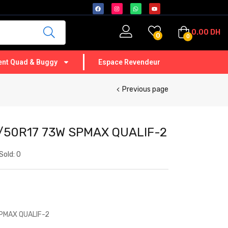
0.00
DH
0
0
nt Quad & Buggy
Espace Revendeur
Previous page
/50R17 73W SPMAX QUALIF-2
Sold:
0
PMAX QUALIF-2