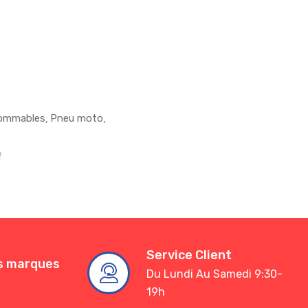
sommables
Pneu moto
f
Service Client
es marques
Du Lundi Au Samedi 9:30-
19h