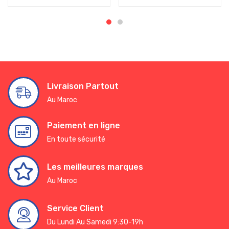
Livraison Partout
Au Maroc
Paiement en ligne
En toute sécurité
Les meilleures marques
Au Maroc
Service Client
Du Lundi Au Samedi 9:30-19h