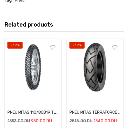
Tag:
Pneu
Related products
-39%
-39%
Add to cart
Add to cart
PNEU MITAS 110/80B19 TL E-07
PNEU MITAS TERRAFORCE R 170/60ZR17
1553.00
DH
950.00
DH
2518.00
DH
1540.00
DH