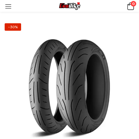
0
-30%