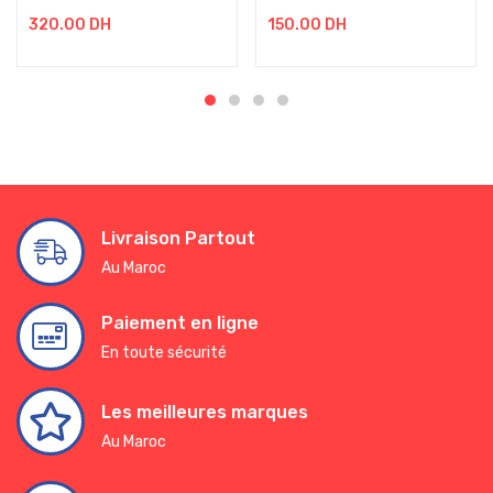
320.00
DH
150.00
DH
Livraison Partout
Au Maroc
Paiement en ligne
En toute sécurité
Les meilleures marques
Au Maroc