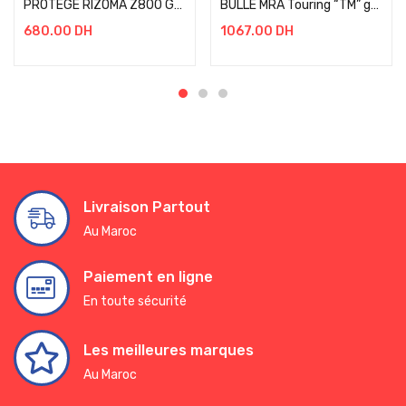
PROTEGE RIZOMA Z800 GOLD
BULLE MRA Touring “TM” gris fumé, ABE BMW F 850 GS / RALLYE BJ 2021+
680.00
DH
1067.00
DH
Livraison Partout
Au Maroc
Paiement en ligne
En toute sécurité
Les meilleures marques
Au Maroc