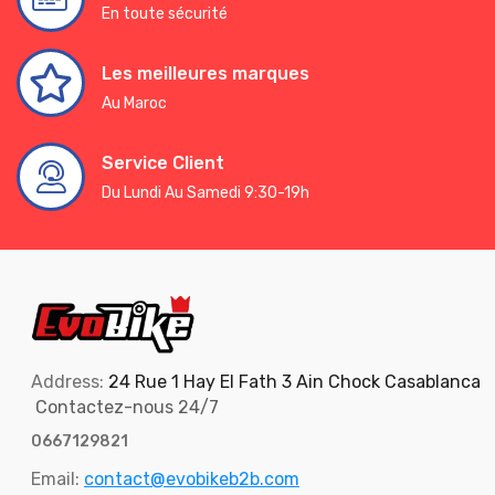
En toute sécurité
Les meilleures marques
Au Maroc
Service Client
Du Lundi Au Samedi 9:30-19h
Address:
24 Rue 1 Hay El Fath 3 Ain Chock Casablanca
Contactez-nous 24/7
0667129821
Email:
contact@evobikeb2b.com